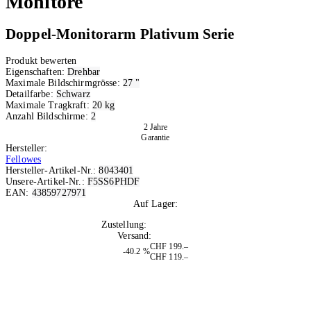
Monitore
Doppel-Monitorarm Plativum Serie
Produkt bewerten
Eigenschaften:
Drehbar
Maximale Bildschirmgrösse:
27 "
Detailfarbe:
Schwarz
Maximale Tragkraft:
20 kg
Anzahl Bildschirme:
2
2 Jahre
Garantie
Hersteller:
Fellowes
Hersteller-Artikel-Nr.:
8043401
Unsere-Artikel-Nr.:
F5SS6PHDF
EAN:
43859727971
Auf Lager:
3
Zustellung:
Di, 11.08.2026
Versand:
Kostenlos
CHF 199.–
-40.2 %
CHF 119.–