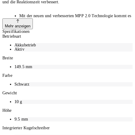
und die Reaktionszeit verbessert.
Mit der neuen und verbesserten MPP 2.0 Technologie kommt es
zu weniger Verzögerungen, der Farbübergang ist geschmeidiger
und die Reaktionszeit für touchfähige Geräte, die die MPP 2.0
Mehr anzeigen
Technologie unterstützen, ist deutlich verbessert.
Spezifikationen
Die Stiftspitze überrascht mit hervorragender Präzision und nur
Betriebsart
9 g Druck. Damit kannst du noch leichter bearbeiten, zeichnen,
malen und vieles mehr.
Akkubetrieb
Aktiv
Allzeit bereit mit dem wiederaufladbaren Stift – via USB-C.
Genießen Sie den Schutz einer standardmäßigen einjährigen HP
Breite
Herstellergarantie.
149.5
mm
Farbe
Schwarz
Gewicht
10
g
Höhe
9.5
mm
Integrierter Kugelschreiber