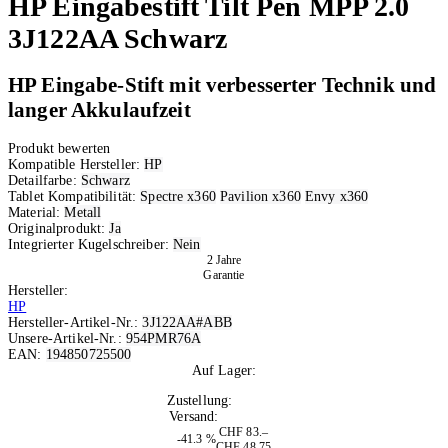
HP
Eingabestift Tilt Pen MPP 2.0
3J122AA Schwarz
HP Eingabe-Stift mit verbesserter Technik und
langer Akkulaufzeit
Produkt bewerten
Kompatible Hersteller:
HP
Detailfarbe:
Schwarz
Tablet Kompatibilität:
Spectre x360
Pavilion x360
Envy x360
Material:
Metall
Originalprodukt:
Ja
Integrierter Kugelschreiber:
Nein
2 Jahre
Garantie
Hersteller:
HP
Hersteller-Artikel-Nr.:
3J122AA#ABB
Unsere-Artikel-Nr.:
954PMR76A
EAN:
194850725500
Auf Lager:
10+
Zustellung:
Morgen
Versand:
Kostenlos
CHF 83.–
-41.3 %
CHF 48.75