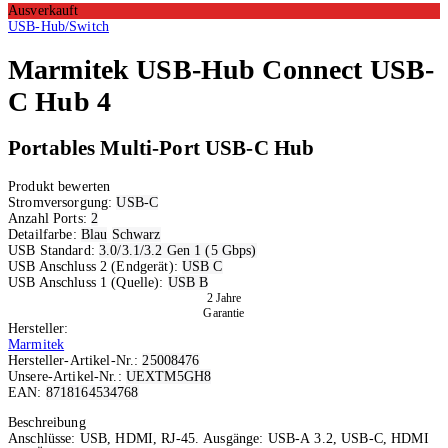
Ausverkauft
USB-Hub/Switch
Marmitek
USB-Hub Connect USB-
C Hub 4
Portables Multi-Port USB-C Hub
Produkt bewerten
Stromversorgung:
USB-C
Anzahl Ports:
2
Detailfarbe:
Blau
Schwarz
USB Standard:
3.0/3.1/3.2 Gen 1 (5 Gbps)
USB Anschluss 2 (Endgerät):
USB C
USB Anschluss 1 (Quelle):
USB B
2 Jahre
Garantie
Hersteller:
Marmitek
Hersteller-Artikel-Nr.:
25008476
Unsere-Artikel-Nr.:
UEXTM5GH8
EAN:
8718164534768
Ausverkauft
Beschreibung
Anschlüsse: USB, HDMI, RJ-45. Ausgänge: USB-A 3.2, USB-C, HDMI