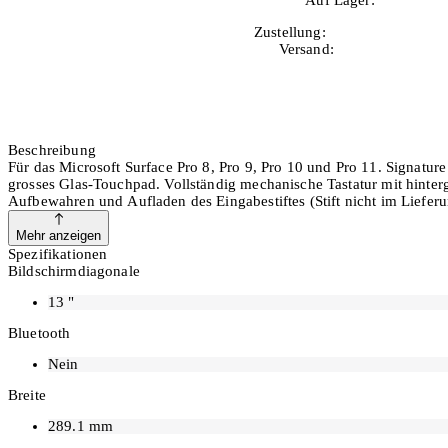
10+
Zustellung:
Di, 11.08.2026
Versand:
Kostenlos
Beschreibung
Für das Microsoft Surface Pro 8, Pro 9, Pro 10 und Pro 11. Signat
grosses Glas-Touchpad. Vollständig mechanische Tastatur mit hinter
Aufbewahren und Aufladen des Eingabestiftes (Stift nicht im Liefer
Mehr anzeigen
Spezifikationen
Bildschirmdiagonale
13
"
Bluetooth
Nein
Breite
289.1
mm