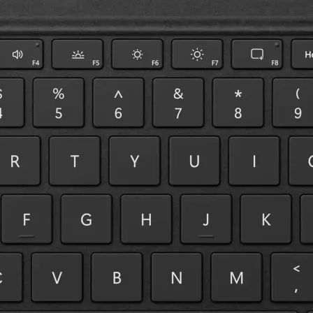
Produkt bewerten
VerbindungsmÃ¶glichkeiten:
Dock
Tastaturlayout:
QWERTZ (CH)
Kompatible Hersteller:
Microsoft
Bildschirmdiagonale:
13 "
Detailfarbe:
Schwarz
Tablet KompatibilitÃ¤t:
Surface Pr
Hersteller:
Microsoft
Hersteller-Artikel-Nr.:
8XA-00175
Unsere-Artikel-Nr.:
ELEKBVCRV
EAN:
196388355884