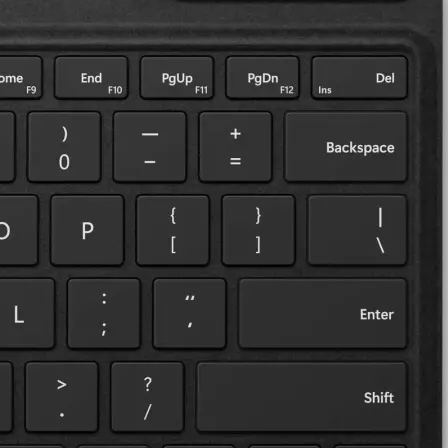
inganschluss
o 10
Surface Pro 9
Surface Pro 11. Edition
Surface Pro 8
2 Jahre
Garantie