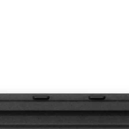
Auf Lager:
10+
Tablet: Zubehör
Microsoft
Surfac
Tastaturcover für das
Pro 11