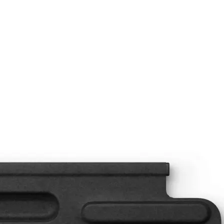
e Pro Keyboard (CH-Layout)
 Surface Pro 8, Pro 9, Pro 10 und Surface