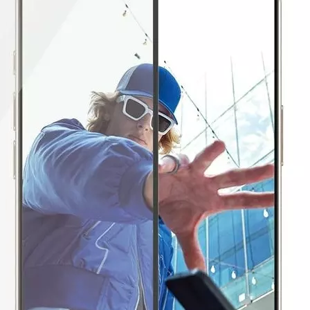
Produkt bewerten
Kompatible Hersteller:
Apple
Mobiltelefon Kompatibilität:
iPhon
Folien Effekt:
Antibakteriell
Transp
Verpackungseinheit:
1 Stück
Eigenschaften:
Keine Eigenschaft
Hersteller:
Panzerglass
Hersteller-Artikel-Nr.:
2864
Unsere-Artikel-Nr.:
Y7BQ7TUSU
EAN:
5715685002403