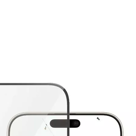
Auf Lager:
10+
Mobiltelefon: Bildschirmfolie
Panzerglass
Displ
16 Pro Max
Display-Schutzfolie f