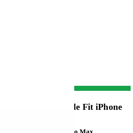
ayschutz Ultra Wide Fit iPhone
ür das Apple iPhone 16 Pro Max