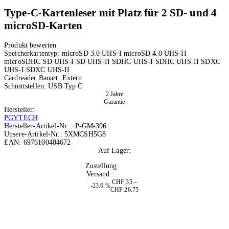
Type-C-Kartenleser mit Platz für 2 SD- und 4
microSD-Karten
Produkt bewerten
Speicherkartentyp:
microSD 3.0 UHS-I
microSD 4.0 UHS-II
microSDHC
SD UHS-I
SD UHS-II
SDHC UHS-I
SDHC UHS-II
SDXC
UHS-I
SDXC UHS-II
Cardreader Bauart:
Extern
Schnittstellen:
USB Typ C
2 Jahre
Garantie
Hersteller:
PGYTECH
Hersteller-Artikel-Nr.:
P-GM-396
Unsere-Artikel-Nr.:
5XMCSH5G8
EAN:
6976100484672
Auf Lager:
10+
Zustellung:
Morgen
Versand:
Kostenlos
CHF 35.–
-23.6 %
CHF 26.75