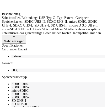
Beschreibung
Schnittstellen/Anbindung: USB Typ C. Typ: Extern. Geeignete
Speicherkarten: SDHC UHS-II, SDXC UHS-II, microSDHC, SDHC
UHS-I, SDXC UHS-I, SD UHS-I, SD UHS-II, microSD 3.0 UHS-I,
microSD 4.0 UHS-II. Duale SD- und Micro SD-Kartenlesersteckplätze
unterstützen das gleichzeitige Lesen beider Karten. Kompatibel mit den
Standards SD UHS-II/UHS-I und Micro SD UHS-II/UHS-I. Standard
Typ-C-Anschluss mit OTG (On-the-Go) ermöglicht Plug-and-Play-
Mehr anzeigen
Verbindungen mit Smartphones und Tablets für die sofortige Übertragung
Spezifikationen
und das Teilen Ihrer besten Kreationen.
Cardreader Bauart
Extern
Gewicht
50
g
Speicherkartentyp
SDHC UHS-II
SDXC UHS-II
microSDHC
SDHC UHS-I
SDXC UHS-I
SD UHS-I
SD UHS-II