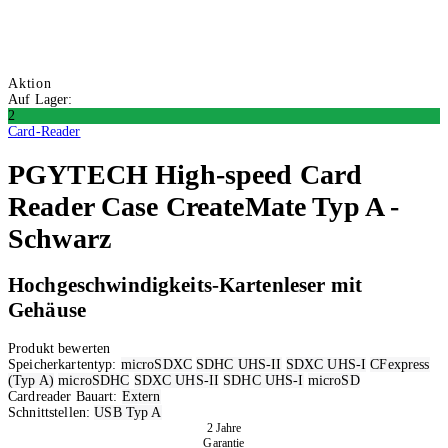
Aktion
Auf Lager:
2
Card-Reader
PGYTECH
High-speed Card
Reader Case CreateMate Typ A -
Schwarz
Hochgeschwindigkeits-Kartenleser mit
Gehäuse
Produkt bewerten
Speicherkartentyp:
microSDXC
SDHC UHS-II
SDXC UHS-I
CFexpress
(Typ A)
microSDHC
SDXC UHS-II
SDHC UHS-I
microSD
Cardreader Bauart:
Extern
Schnittstellen:
USB Typ A
2 Jahre
Garantie