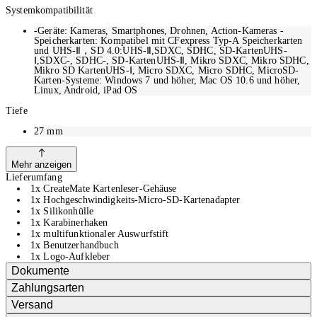
Hochgeschwindigkeits-Micro-SD-Kartenadapter, der eine
Systemkompatibilität
Übertragungsrate von bis zu 312 MB/s erreicht. Der standardmässige,
kundenspezifische Auswurfstift dient sowohl als Kartenauswerfer für
-Geräte: Kameras, Smartphones, Drohnen, Action-Kameras -
Speicherkarten: Kompatibel mit CFexpress Typ-A Speicherkarten
Smartphones als auch als temporärer Schlitzschraubendreher für die
und UHS-Ⅱ，SD 4.0:UHS-Ⅱ,SDXC, SDHC, SD-KartenUHS-
Demontage und den Zusammenbau von Schnellwechselplatten. Das
Ⅰ,SDXC-, SDHC-, SD-KartenUHS-Ⅱ, Mikro SDXC, Mikro SDHC,
Gehäuse besteht aus einer integrierten Aluminiumlegierung, ist robust und
Mikro SD KartenUHS-Ⅰ, Micro SDXC, Micro SDHC, MicroSD-
langlebig. Das innere und äussere Gehäuse ist mit einer versiegelten Pull-
Karten-Systeme: Windows 7 und höher, Mac OS 10.6 und höher,
Type-Struktur ausgestattet, die mit einer Silikonschutzhülle kombiniert ist
Linux, Android, iPad OS
und einen professionellen Schutz nach IP54 bietet.
Tiefe
27
mm
Mehr anzeigen
Lieferumfang
1x CreateMate Kartenleser-Gehäuse
1x Hochgeschwindigkeits-Micro-SD-Kartenadapter
1x Silikonhülle
1x Karabinerhaken
1x multifunktionaler Auswurfstift
1x Benutzerhandbuch
1x Logo-Aufkleber
Dokumente
Zahlungsarten
Versand