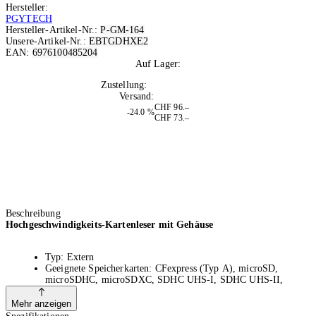
Hersteller:
PGYTECH
Hersteller-Artikel-Nr.:
P-GM-164
Unsere-Artikel-Nr.:
EBTGDHXE2
EAN:
6976100485204
Auf Lager:
2
Zustellung:
Mo, 10.08.2026
Versand:
Kostenlos
CHF 96.–
-24.0 %
CHF 73.–
Beschreibung
Hochgeschwindigkeits-Kartenleser mit Gehäuse
Typ: Extern
Geeignete Speicherkarten: CFexpress (Typ A), microSD,
microSDHC, microSDXC, SDHC UHS-I, SDHC UHS-II,
SDXC UHS-I, SDXC UHS-II
Schnittstellen/Anbindung: USB Typ A
Mehr anzeigen
Mit einem Hochgeschwindigkeitsadapter von Micro SD auf SD-