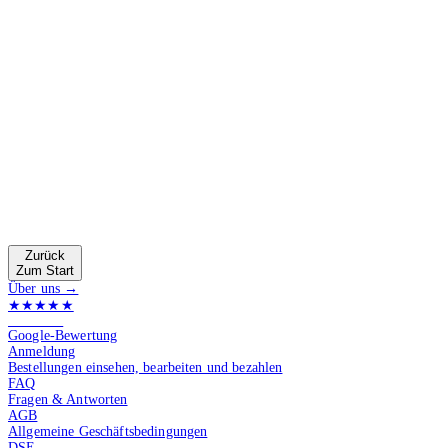
Zurück
Zum Start
Über uns →
★★★★★
4.9 von 5
Google-Bewertung
Anmeldung
Bestellungen einsehen, bearbeiten und bezahlen
FAQ
Fragen & Antworten
AGB
Allgemeine Geschäftsbedingungen
DSE