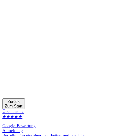
Zurück
Zum Start
Über uns →
★★★★★
4.9 von 5
Google-Bewertung
Anmeldung
Bestellungen einsehen, bearbeiten und bezahlen