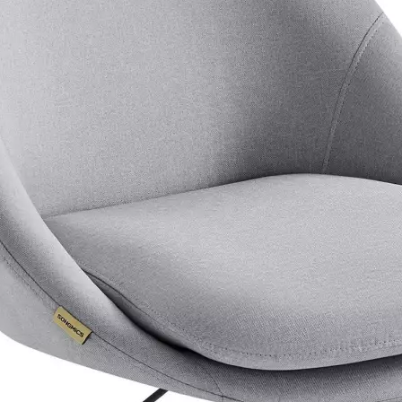
Produkt bewerten
Produkttyp:
Bürostuhl
Material Bezug:
Baumwolle
Armlehnen:
Nein
Material Fuss:
Metall
Rückenart:
Polsterrücken
Hersteller:
Songmics
Hersteller-Artikel-Nr.:
OBG020G0
Unsere-Artikel-Nr.:
MXDL5PN7R
EAN:
194343038988