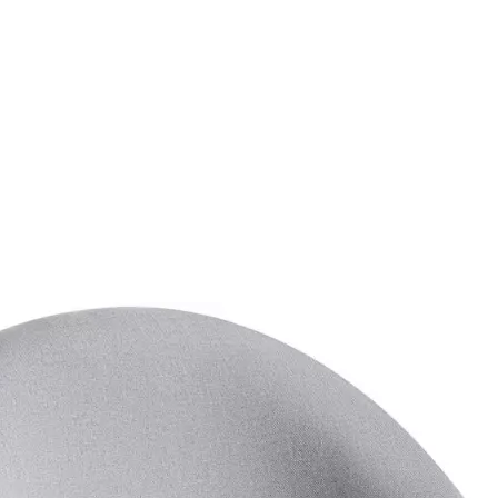
Auf Lager:
7
Drehstuhl
Songmics
Bürost
Fusskreuz, Grau
Bequemer und robuste