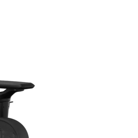
2 Jahre
Garantie
6-WW