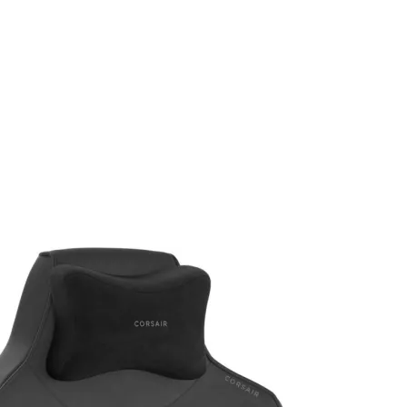
Ausverkauft
Gaming: Stuhl
Corsair
Gaming-
Ergonomischer Racing
bis zu 120 kg