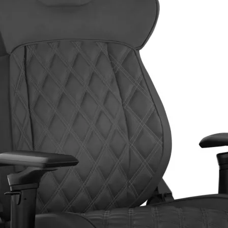
Produkt bewerten
Lenkradhalterung:
Nein
Höhenverstellbar:
Ja
Detailfarbe:
Grau
Material:
Stahl
Belastbarkeit:
120 kg
Hersteller:
Corsair
Hersteller-Artikel-Nr.:
CF-901006
Unsere-Artikel-Nr.:
GYCXCPBRP
EAN:
840006678427