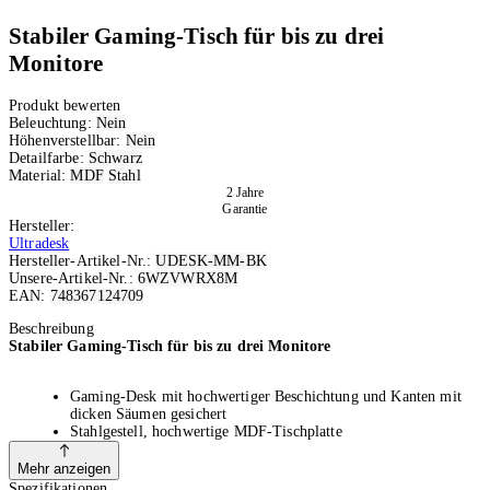
Stabiler Gaming-Tisch für bis zu drei
Monitore
Produkt bewerten
Beleuchtung:
Nein
Höhenverstellbar:
Nein
Detailfarbe:
Schwarz
Material:
MDF
Stahl
2 Jahre
Garantie
Hersteller:
Ultradesk
Hersteller-Artikel-Nr.:
UDESK-MM-BK
Unsere-Artikel-Nr.:
6WZVWRX8M
EAN:
748367124709
Ausverkauft
Beschreibung
Stabiler Gaming-Tisch für bis zu drei Monitore
Gaming-Desk mit hochwertiger Beschichtung und Kanten mit
dicken Säumen gesichert
Stahlgestell, hochwertige MDF-Tischplatte
Grosse Tischfläche mit 152.5 cm Breite bietet Platz für 3
Monitore
Mehr anzeigen
Einfache Einrichtung, in kürzester Zeit spielbereit
Spezifikationen