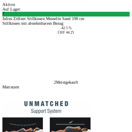
Aktion
Auf Lager:
7
Julius Zöllner Stillkissen Musselin Sand 190 cm
Stillkissen mit abnehmbarem Bezug
-42.5 %
CHF 44.25
In den Warenkorb
2
Meistgekauft
Matratzen