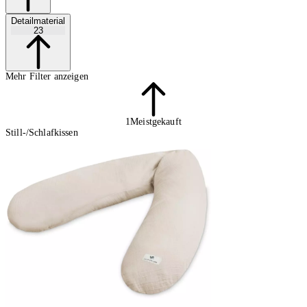
Detailmaterial
23
Mehr Filter anzeigen
1
Meistgekauft
Still-/Schlafkissen