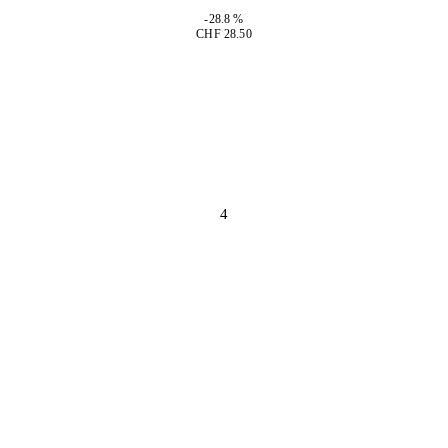
-28.8 %
CHF 28.50
4