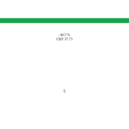
-44.5 %
CHF 37.75
5