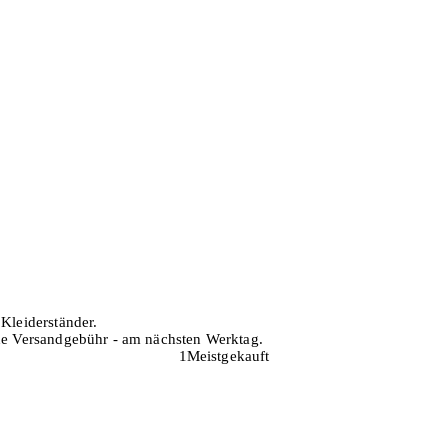
 Kleiderständer.
hne Versandgebühr - am nächsten Werktag.
1
Meistgekauft