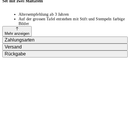
Set mit zwei Maltafeln
Altersempfehlung ab 3 Jahren
Auf der grossen Tafel entstehen mit Stift und Stempeln farbige
Bilder
Die kleine Tafel besitzt einen Stift und es entstehen einfarbige
Bilder
Mehr anzeigen
Mit dem Schieber werden die Bilder gelöscht und die Tafel
Zahlungsarten
gereinigt
Versand
Grosse Tafel 40 x 29 cm, kleine Tafel 16 x 13 cm
Rückgabe