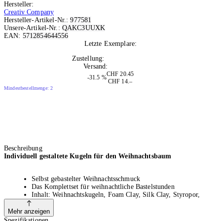
Hersteller:
Creativ Company
Hersteller-Artikel-Nr.:
977581
Unsere-Artikel-Nr.:
QAKC3UUXK
EAN:
5712854644556
Letzte Exemplare:
10+
Zustellung:
Di, 11.08.2026
Versand:
Kostenlos
CHF 20.45
-31.5 %
CHF 14.–
Mindestbestellmenge: 2
Beschreibung
Individuell gestaltete Kugeln für den Weihnachtsbaum
Selbst gebastelter Weihnachtsschmuck
Das Komplettset für weihnachtliche Bastelstunden
Inhalt: Weihnachtskugeln, Foam Clay, Silk Clay, Styropor,
Wackelaugen, Kordel und Modellierstab
Selbst gebastelte Figuren für Ihre Kugeln
Mehr anzeigen
Weihnachtsdeko mit persönlicher Note, liebevoll und detailreich
Spezifikationen