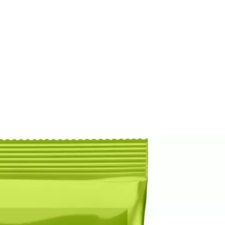
iten 2832 Slinky Bass – Regular,