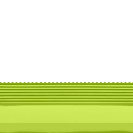
Auf Lager:
10+
Bass/Gitarre: Saiten
Ernie Ball
Basssa
50-105
Saitensatz für E-Bass