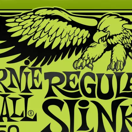
Produkt bewerten
Zu Instrument:
E-Bass
Packungsgrösse:
Satz
Saitenanzahl:
4-Saiter
Hersteller:
Ernie Ball
Hersteller-Artikel-Nr.:
EB2832
Unsere-Artikel-Nr.:
YMVE2W96H
EAN:
749699128328