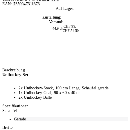
EAN:
7350047311373
Auf Lager:
10+
Zustellung:
Di, 11.08.2026
Versand:
Kostenlos
CHF 99.–
-44.9 %
CHF 54.50
Beschreibung
Unihockey-Set
2x Unihockey-Stock, 100 cm Länge, Schaufel gerade
1x Unihockey-Goal, 90 x 60 x 40 cm
2x Unihockey Bälle
Spezifikationen
Schaufel
Gerade
Breite