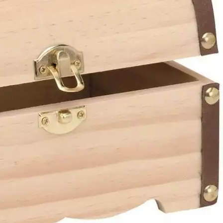
Produkt bewerten
Breite:
18 cm
Höhe:
12.5 cm
Länge:
13 cm
Produkttyp:
Truhe
Hersteller:
Glorex
Hersteller-Artikel-Nr.:
62003280
Unsere-Artikel-Nr.:
3Y96BYXN2
EAN:
4013340160651