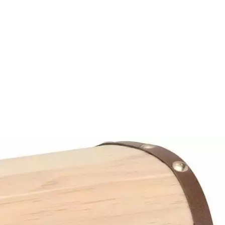
Auf Lager:
10+
Holzartikel
Glorex
Holzartik
Schatztruhe aus Holz