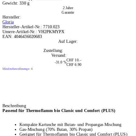
Gewicht:
330 g
2 Jahre
Garantie
Hersteller:
Gloria
Hersteller-Artikel-Nr.:
7710.023
Unsere-Artikel-Nr.:
VH2PKMYPX
EAN:
4046436020683
Auf Lager:
10+
Zustellung:
Mo, 10.08.2026
Versand:
Kostenlos
CHF 10.–
-31.0 %
CHF 6.90
Mindestbestellmenge: 4
Beschreibung
Passend für Thermoflamm bio Classic und Comfort (PLUS)
Kompakte Kartusche mit Butan- und Propangas Mischung
Gas-Mischung (70% Butan, 30% Propan)
Geeignet für Thermoflamm bio Classic und Comfort (PLUS)