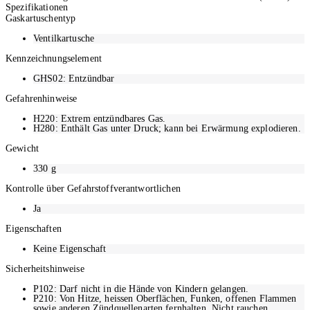
Spezifikationen
Inhalt: 600 ml
Gaskartuschentyp
Nettogewicht: 330 g
Ventilkartusche
Kennzeichnungselement
GHS02: Entzündbar
Gefahrenhinweise
H220: Extrem entzündbares Gas.
H280: Enthält Gas unter Druck; kann bei Erwärmung explodieren.
Gewicht
330
g
Kontrolle über Gefahrstoffverantwortlichen
Ja
Eigenschaften
Keine Eigenschaft
Sicherheitshinweise
P102: Darf nicht in die Hände von Kindern gelangen.
P210: Von Hitze, heissen Oberflächen, Funken, offenen Flammen
sowie anderen Zündquellenarten fernhalten. Nicht rauchen.