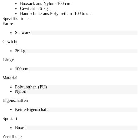
Boxsack aus Nylon: 100 cm
Gewicht: 26 kg
Handschuhe aus Polyurethan: 10 Unzen
Spezifikationen
Vorgekrümmte Polsterung, ergonomische Passform, angenähter
Farbe
Daumen, Luftlöcher
Klettverschluss zur Stabilisierung des Handgelenks
Schwarz
Gewicht
26
kg
Länge
100
cm
Material
Polyurethan (PU)
Nylon
Eigenschaften
Keine Eigenschaft
Sportart
Boxen
Zertifikate