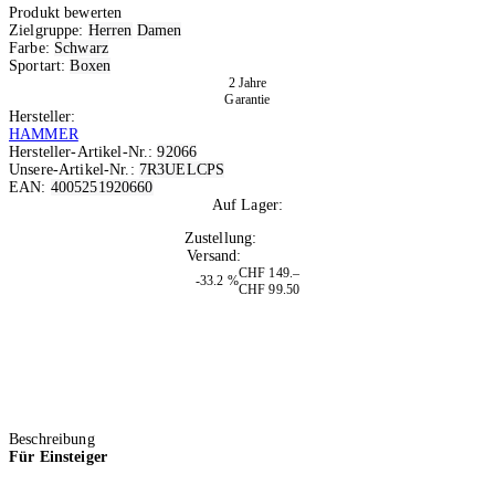
Produkt bewerten
Zielgruppe:
Herren
Damen
Farbe:
Schwarz
Sportart:
Boxen
2 Jahre
Garantie
Hersteller:
HAMMER
Hersteller-Artikel-Nr.:
92066
Unsere-Artikel-Nr.:
7R3UELCPS
EAN:
4005251920660
Auf Lager:
7
Zustellung:
Morgen
Versand:
Kostenlos
CHF 149.–
-33.2 %
CHF 99.50
Beschreibung
Für Einsteiger