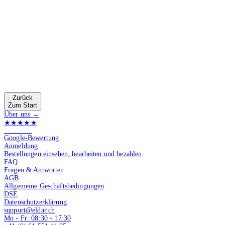
Zurück
Zum Start
Über uns →
★★★★★
4.9 von 5
Google-Bewertung
Anmeldung
Bestellungen einsehen, bearbeiten und bezahlen
FAQ
Fragen & Antworten
AGB
Allgemeine Geschäftsbedingungen
DSE
Datenschutzerklärung
support@eldar.ch
Mo - Fr: 08:30 - 17:30