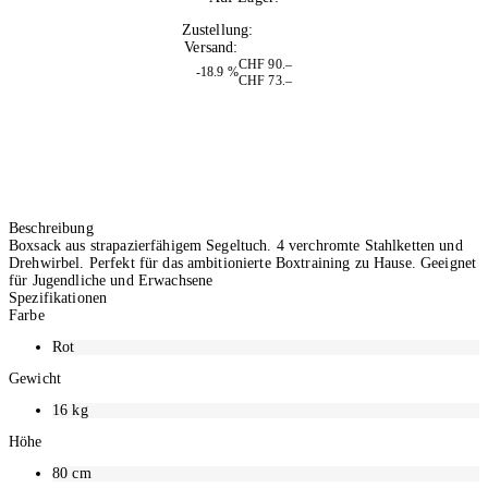
1
Zustellung:
Morgen
Versand:
Kostenlos
CHF 90.–
-18.9 %
CHF 73.–
Beschreibung
Boxsack aus strapazierfähigem Segeltuch. 4 verchromte Stahlketten und
Drehwirbel. Perfekt für das ambitionierte Boxtraining zu Hause. Geeignet
für Jugendliche und Erwachsene
Spezifikationen
Farbe
Rot
Gewicht
16
kg
Höhe
80
cm