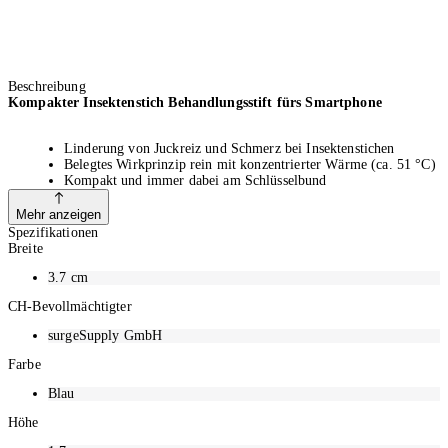
Beschreibung
Kompakter Insektenstich Behandlungsstift fürs Smartphone
Linderung von Juckreiz und Schmerz bei Insektenstichen
Belegtes Wirkprinzip rein mit konzentrierter Wärme (ca. 51 °C)
Kompakt und immer dabei am Schlüsselbund
Chemiefrei und für die ganze Familie ab 3 Jahren geeignet
Schnelle und unkomplizierte Anwendung mit dem Smartphone
Mehr anzeigen
Wirkt bei Mücken-, Bienen-, Wespen- und Bremsenstichen
Spezifikationen
Breite
3.7
cm
Die Lösung bei juckenden Insektenstichen
CH-Bevollmächtigter
Heat it ist ein Medizinprodukt zur Linderung von Juckreiz und Schmerz
surgeSupply GmbH
bei Mücken-, Bienen-, Wespen- und Bremsenstichen. Durch das
medizinisch bestätigte Wirkprinzip mittels konzentrierter Wärme können
Farbe
juckende Stiche zuverlässig mit deinem Smartphone behandelt werden.
Blau
Immer dabei am Schlüsselbund
Höhe
Klein, handlich und robust. heat it ist der ideale Begleiter im Alltag, auf