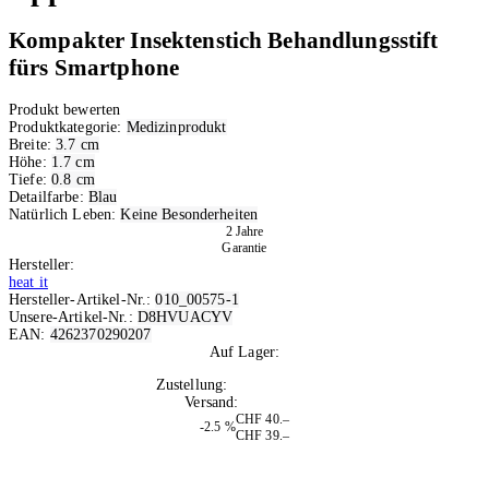
Kompakter Insektenstich Behandlungsstift
fürs Smartphone
Produkt bewerten
Produktkategorie:
Medizinprodukt
Breite:
3.7 cm
Höhe:
1.7 cm
Tiefe:
0.8 cm
Detailfarbe:
Blau
Natürlich Leben:
Keine Besonderheiten
2 Jahre
Garantie
Hersteller:
heat it
Hersteller-Artikel-Nr.:
010_00575-1
Unsere-Artikel-Nr.:
D8HVUACYV
EAN:
4262370290207
Auf Lager:
10+
Zustellung:
Mo, 10.08.2026
Versand:
Kostenlos
CHF 40.–
-2.5 %
CHF 39.–