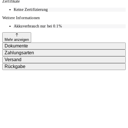
Kompatibilitätshinweis
Zertifikate
Keine Zertifizierung
Bitte bei der Bestellung beachten, dass heat it in 2 Varianten verfügbar ist:
USB-C für Android & iPhone 15 und Lightning für iPhone 6s bis 14
Weitere Informationen
Akkuverbrauch nur bei 0.1%
Mehr anzeigen
Dokumente
Zahlungsarten
Versand
Rückgabe