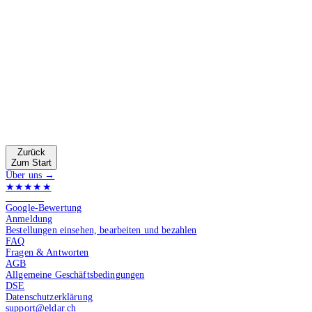
Zurück
Zum Start
Über uns →
★★★★★
4.9 von 5
Google-Bewertung
Anmeldung
Bestellungen einsehen, bearbeiten und bezahlen
FAQ
Fragen & Antworten
AGB
Allgemeine Geschäftsbedingungen
DSE
Datenschutzerklärung
support@eldar.ch