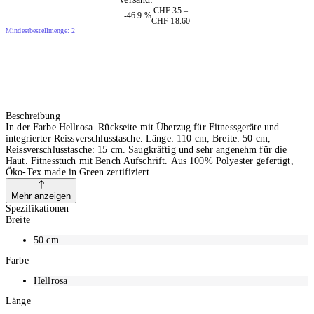
CHF 35.–
-46.9 %
CHF 18.60
Mindestbestellmenge: 2
Beschreibung
In der Farbe Hellrosa. Rückseite mit Überzug für Fitnessgeräte und
integrierter Reissverschlusstasche. Länge: 110 cm, Breite: 50 cm,
Reissverschlusstasche: 15 cm. Saugkräftig und sehr angenehm für die
Haut. Fitnesstuch mit Bench Aufschrift. Aus 100% Polyester gefertigt,
Öko-Tex made in Green zertifiziert
Mehr anzeigen
Spezifikationen
Breite
50
cm
Farbe
Hellrosa
Länge