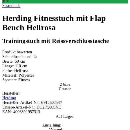
10+
Strandtuch
Herding
Fitnesstuch mit Flap
Bench Hellrosa
Trainingstuch mit Reissverschlusstasche
Produkt bewerten
Schnelltrocknend:
Ja
Breite:
50 cm
Länge:
110 cm
Farbe:
Hellrosa
Material:
Polyester
Sportart:
Fitness
2 Jahre
Garantie
Hersteller:
Herding
Hersteller-Artikel-Nr.:
6912602547
Unsere-Artikel-Nr.:
DU2PQXCNE
EAN:
4006891957313
Auf Lager:
10+
Zustellung:
Di, 11.08.2026
Versand:
Kostenlos