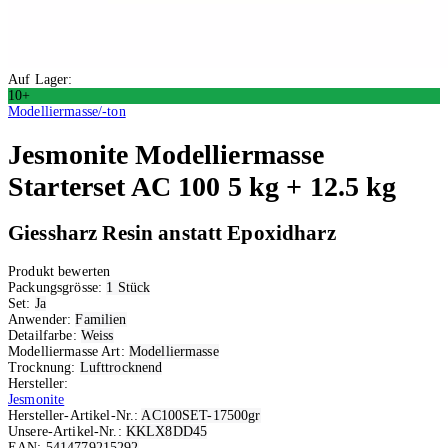
Auf Lager:
10+
Modelliermasse/-ton
Jesmonite
Modelliermasse
Starterset AC 100 5 kg + 12.5 kg
Giessharz Resin anstatt Epoxidharz
Produkt bewerten
Packungsgrösse:
1 Stück
Set:
Ja
Anwender:
Familien
Detailfarbe:
Weiss
Modelliermasse Art:
Modelliermasse
Trocknung:
Lufttrocknend
Hersteller:
Jesmonite
Hersteller-Artikel-Nr.:
AC100SET-17500gr
Unsere-Artikel-Nr.:
KKLX8DD45
EAN:
5414779215292