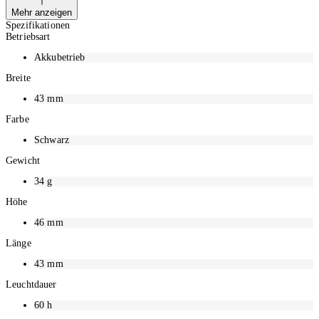
Polymerakku
Mehr anzeigen
Werkzeuglose Montage dank flexiblem Silikonhalter
Spezifikationen
Licht bei Entfernungen bis 1000 m sichtbar
Betriebsart
Leuchtdauer: Im Ecomodus bis zu 55 Stunden, im Maxmodus
ca. 2.5 Stunden
Akkubetrieb
Breite
43
mm
Farbe
Schwarz
Gewicht
34
g
Höhe
46
mm
Länge
43
mm
Leuchtdauer
60
h