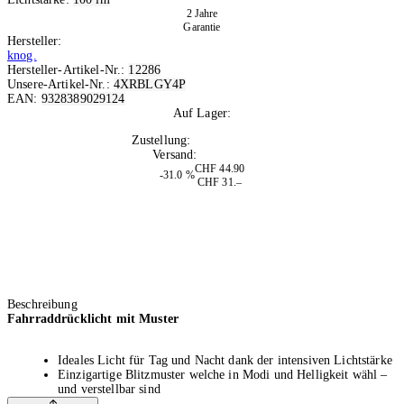
2 Jahre
Garantie
Hersteller:
knog.
Hersteller-Artikel-Nr.:
12286
Unsere-Artikel-Nr.:
4XRBLGY4P
EAN:
9328389029124
Auf Lager:
10+
Zustellung:
Di, 11.08.2026
Versand:
Kostenlos
CHF 44.90
-31.0 %
CHF 31.–
Beschreibung
Fahrraddrücklicht mit Muster
Ideales Licht für Tag und Nacht dank der intensiven Lichtstärke
Einzigartige Blitzmuster welche in Modi und Helligkeit wähl –
und verstellbar sind
Integrierter USB-Stecker zum einfachen Aufladen des Lithium-