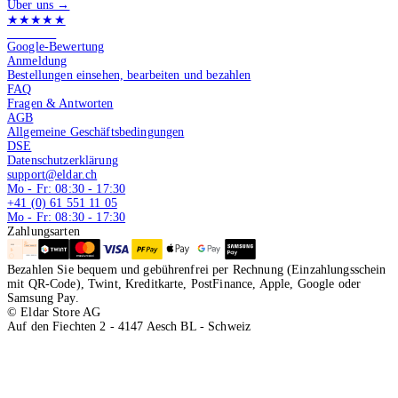
Über uns →
★★★★★
4.9 von 5
Google-Bewertung
Anmeldung
Bestellungen einsehen, bearbeiten und bezahlen
FAQ
Fragen & Antworten
AGB
Allgemeine Geschäftsbedingungen
DSE
Datenschutzerklärung
support@eldar.ch
Mo - Fr: 08:30 - 17:30
+41 (0) 61 551 11 05
Mo - Fr: 08:30 - 17:30
Zahlungsarten
Bezahlen Sie bequem und gebührenfrei per Rechnung (Einzahlungsschein
mit QR-Code), Twint, Kreditkarte, PostFinance, Apple, Google oder
Samsung Pay.
© Eldar Store AG
Auf den Fiechten 2 - 4147 Aesch BL - Schweiz