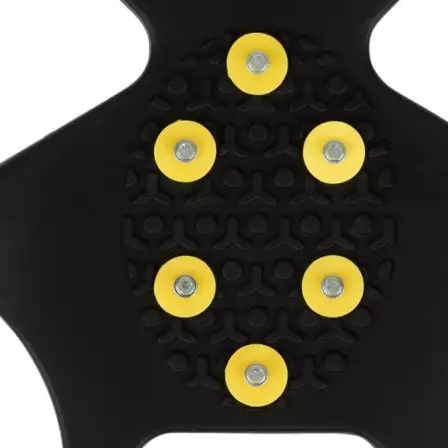
Eigenschaften:
Keine Eigenschaft
Gewicht:
130 g
Schuhgrösse (EU):
39-46
Farbe:
Schwarz
Gelb
Zielgruppe:
Erwachsene
Sportart:
Walking
Wandern
Hersteller:
KOOR
Hersteller-Artikel-Nr.:
F00723
Unsere-Artikel-Nr.:
QCNW283Y7
EAN:
7613081099547