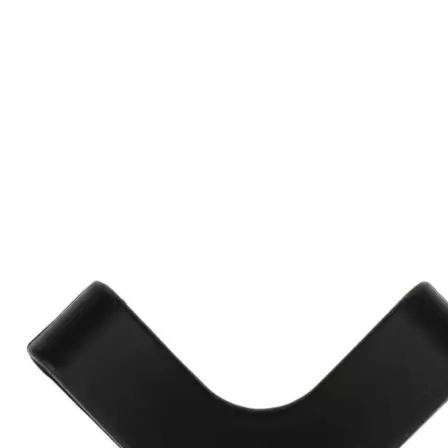
Ausverkauft
Schneeschuhe
KOOR
Schuhspi
Rutschfeste Spikes fü
Produkt bewerten