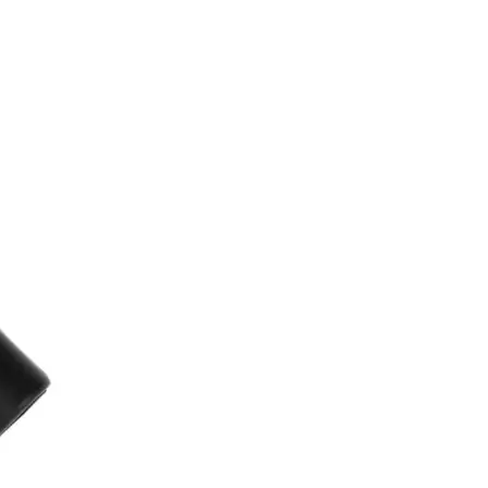
kes Saana L
r fast jeden Schuh