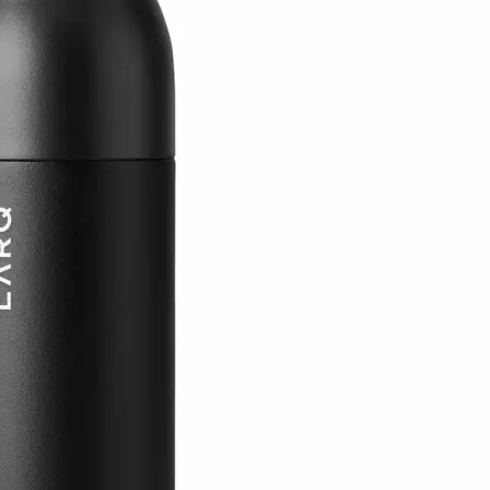
Material:
Edelstahl
Eigenschaften:
Wiederverwendbar
Zertifikate:
Keine Zertifizierung
Fassungsvermögen:
500 ml
Farbe:
Schwarz
Produkttyp:
Thermosflasche
Hersteller:
LARQ
Hersteller-Artikel-Nr.:
BDOB050A
Unsere-Artikel-Nr.:
RHEKU37YD
EAN:
1230000028011