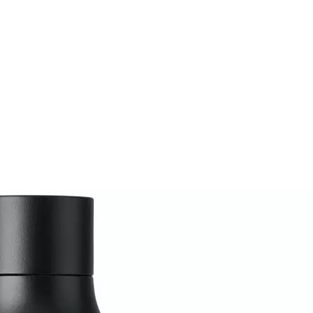
Ausverkauft
Thermosflasche/-kanne
LARQ
Thermosfl
Selbstreinigende Ther
Produkt bewerten