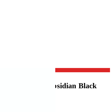
asche 500 ml, Obsidian Black
mosflasche