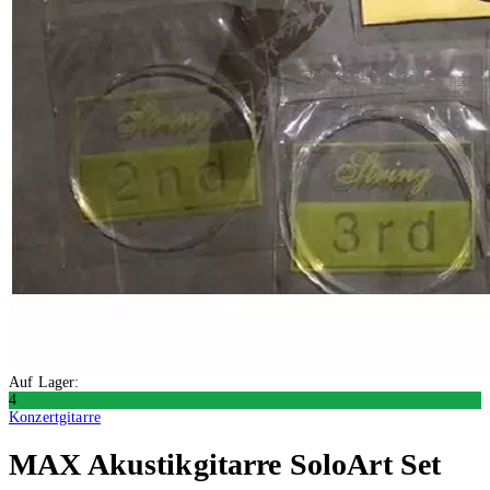
Auf Lager:
4
Konzertgitarre
MAX
Akustikgitarre SoloArt Set