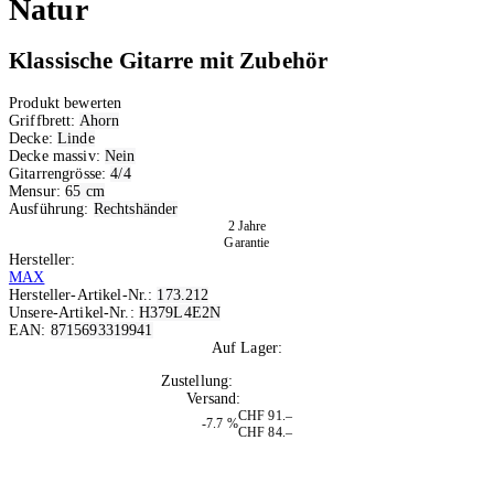
Natur
Klassische Gitarre mit Zubehör
Produkt bewerten
Griffbrett:
Ahorn
Decke:
Linde
Decke massiv:
Nein
Gitarrengrösse:
4/4
Mensur:
65 cm
Ausführung:
Rechtshänder
2 Jahre
Garantie
Hersteller:
MAX
Hersteller-Artikel-Nr.:
173.212
Unsere-Artikel-Nr.:
H379L4E2N
EAN:
8715693319941
Auf Lager:
4
Zustellung:
Di, 11.08.2026
Versand:
Kostenlos
CHF 91.–
-7.7 %
CHF 84.–