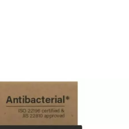
ayschutz Anti-Glare für Garmin
rmin Edge 1030/1040