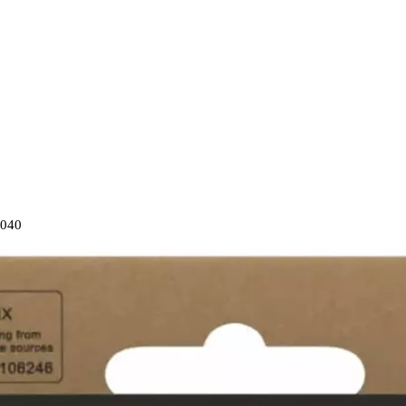
1040
Auf Lager:
10
E-Bike: Schutzhülle
Panzerglass
Displ
Edge 1030/1040
Displayschutz für Ga