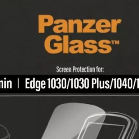
Produkt bewerten
Zubehörtyp:
Display-Schutzfolie
Farbe:
Transparent
Sportart:
Velo
Hersteller:
Panzerglass
Hersteller-Artikel-Nr.:
3618
Unsere-Artikel-Nr.:
2YHMSUKPF
EAN:
5711724036187