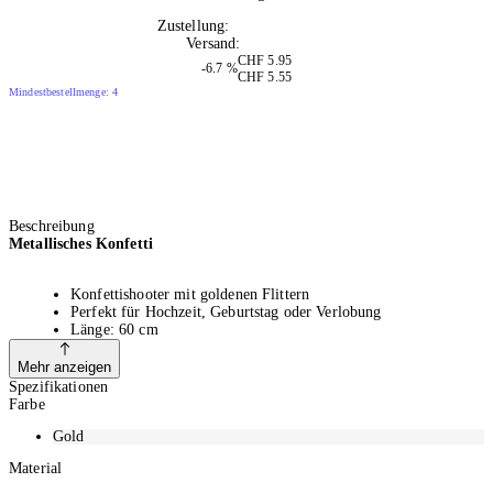
10+
Zustellung:
Mo, 10.08.2026
Versand:
Kostenlos
CHF 5.95
-6.7 %
CHF 5.55
Mindestbestellmenge: 4
Beschreibung
Metallisches Konfetti
Konfettishooter mit goldenen Flittern
Perfekt für Hochzeit, Geburtstag oder Verlobung
Länge: 60 cm
Geeignet für den Innen- und Aussenbereich
Fliegt bei Gebrauch 5-8 Meter hoch
Mehr anzeigen
Funktioniert mit Druckluft
Spezifikationen
Farbe
Gold
Die Party Deco Konfettikanone Set mit goldenen Streifen versprüht
magischen Glanz und zauberhafte Momente. Die Konfetti Bombe sorgt
Material
für eine Explosion an Freude und Farbenpracht. Ohne lauten Knall wird