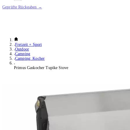
Geprüfte Rückgaben →
Freizeit + Sport
Outdoor
Camping
Camping: Kocher
Primus Gaskocher Tupike Stove