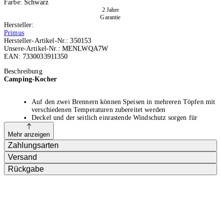
Farbe:
Schwarz
2 Jahre
Garantie
Hersteller:
Primus
Hersteller-Artikel-Nr.:
350153
Unsere-Artikel-Nr.:
MENLWQA7W
EAN:
7330033911350
Ausverkauft
Beschreibung
Camping-Kocher
Auf den zwei Brennern können Speisen in mehreren Töpfen mit
verschiedenen Temperaturen zubereitet werden
Deckel und der seitlich einrastende Windschutz sorgen für
stabile Hitze beim Kochen, auch bei Wind
Mit Piezo-Zündung, kein Feuerzeug erforderlich
Mehr anzeigen
Schlauch für die Kartuschen EN417 im Lieferumfang
Zahlungsarten
Durchschnittliche Kochzeit: 4.20 Minuten für 1 Liter Wasser,
Versand
abhängig von Klima und der Höhe
Durchschnittliche Brenndauer: 47 Minuten max. bei voller
Rückgabe
Leistung mit einer 230 g Gaskartusche
Dieser elegante, holzbeschichtete Kocher mit zwei Brennern sorgt in
jedem Basislager für ein Kocherlebnis wie zu Hause in deiner Küche.