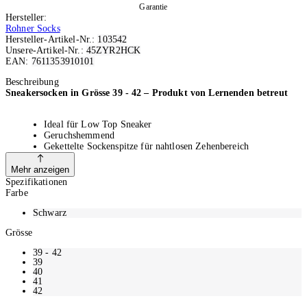
Garantie
Hersteller:
Rohner Socks
Hersteller-Artikel-Nr.:
103542
Unsere-Artikel-Nr.:
45ZYR2HCK
EAN:
7611353910101
Ausverkauft
Beschreibung
Sneakersocken in Grösse 39 - 42 – Produkt von Lernenden betreut
Ideal für Low Top Sneaker
Geruchshemmend
Gekettelte Sockenspitze für nahtlosen Zehenbereich
Material: Baumwolle, Polyamid, Elasthan
Nicht bügeln, bleichen oder im Tumbler trocknen
Mehr anzeigen
Spezifikationen
Farbe
Rohner Basic
Schwarz
Rohner Basic ist die Einstiegsproduktlinie von Rohner Socks. Diese
Grösse
Produkte entsprechen dem Rohner Qualitätsstandard und sind im
39 - 42
Multipack erhältlich. Alle Basic Artikel haben gekettelte
39
Spitzenschliessungen und einen Komfortbund.
40
41
Rohner Socks hochwertige Socken seit 1930
42