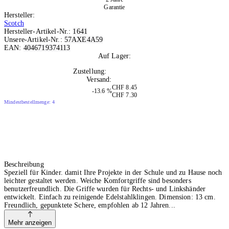
Garantie
Hersteller:
Scotch
Hersteller-Artikel-Nr.:
1641
Unsere-Artikel-Nr.:
57AXE4A59
EAN:
4046719374113
Auf Lager:
10+
Zustellung:
Mo, 10.08.2026
Versand:
Kostenlos
CHF 8.45
-13.6 %
CHF 7.30
Mindestbestellmenge: 4
Beschreibung
Speziell für Kinder. damit Ihre Projekte in der Schule und zu Hause noch
leichter gestaltet werden. Weiche Komfortgriffe sind besonders
benutzerfreundlich. Die Griffe wurden für Rechts- und Linkshänder
entwickelt. Einfach zu reinigende Edelstahlklingen. Dimension: 13 cm.
Freundlich, gepunktete Schere, empfohlen ab 12 Jahren
Mehr anzeigen