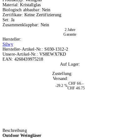
Material:
Kristallglas
Biologisch abbaubar:
Nein
Zertifikate:
Keine Zertifizierung
Set:
Ja
Zusammenklappbar:
Nein
2 Jahre
Garantie
Hersteller:
Silwy
Hersteller-Artikel-Nr.:
S030-1312-2
Unsere-Artikel-Nr.:
VS8EWX7KD
EAN:
4260439975218
Auf Lager:
10+
Zustellung:
Morgen
Versand:
Kostenlos
CHF 66.–
-29.2 %
CHF 46.75
Beschreibung
Outdoor Weingläser