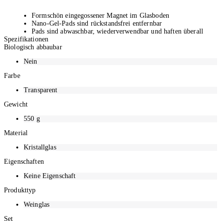
Formschön eingegossener Magnet im Glasboden
Nano-Gel-Pads sind rückstandsfrei entfernbar
Pads sind abwaschbar, wiederverwendbar und haften überall
Spezifikationen
Pads auf versiegelten Flächen anbringen
Biologisch abbaubar
Set: Ja
Masse: 235 mm x 65 mm
Nein
Farbe
Transparent
Gewicht
550
g
Material
Kristallglas
Eigenschaften
Keine Eigenschaft
Produkttyp
Weinglas
Set