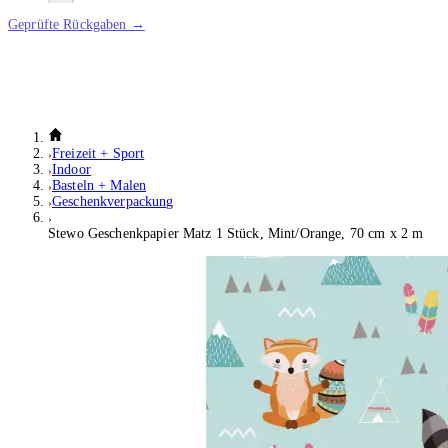
Geprüfte Rückgaben →
Freizeit + Sport
Indoor
Basteln + Malen
Geschenkverpackung
Stewo Geschenkpapier Matz 1 Stück, Mint/Orange, 70 cm x 2 m