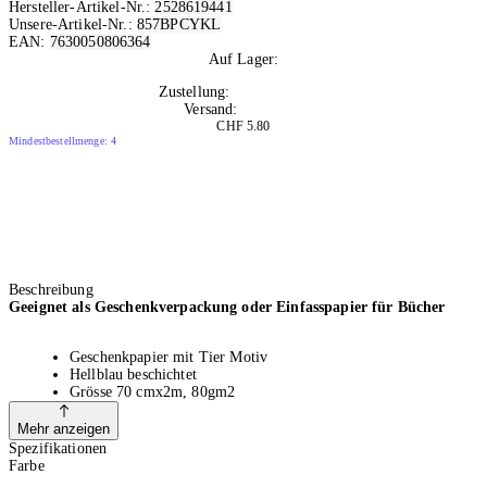
Hersteller-Artikel-Nr.:
2528619441
Unsere-Artikel-Nr.:
857BPCYKL
EAN:
7630050806364
Auf Lager:
10+
Zustellung:
Di, 11.08.2026
Versand:
Kostenlos
CHF 5.80
Mindestbestellmenge: 4
Beschreibung
Geeignet als Geschenkverpackung oder Einfasspapier für Bücher
Geschenkpapier mit Tier Motiv
Hellblau beschichtet
Grösse 70 cmx2m, 80gm2
Inhalt: 1 Stück
FSC Zertifiziert
Mehr anzeigen
Spezifikationen
Farbe