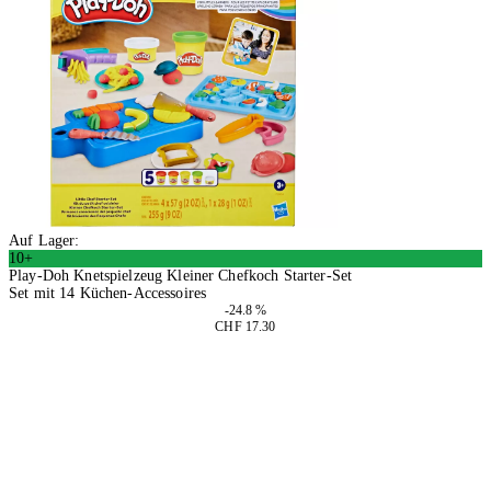
Auf Lager:
10+
Play-Doh Knetspielzeug Kleiner Chefkoch Starter-Set
Set mit 14 Küchen-Accessoires
-24.8 %
CHF 17.30
2 Stück
In den Warenkorb