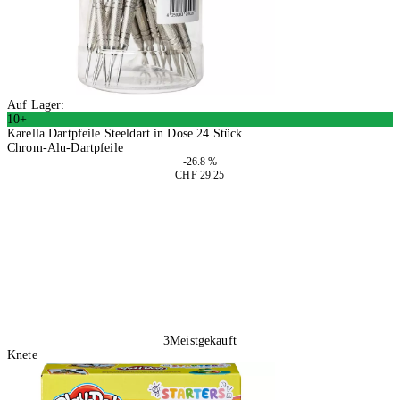
Auf Lager:
10+
Karella Dartpfeile Steeldart in Dose 24 Stück
Chrom-Alu-Dartpfeile
-26.8 %
CHF 29.25
In den Warenkorb
3
Meistgekauft
Knete