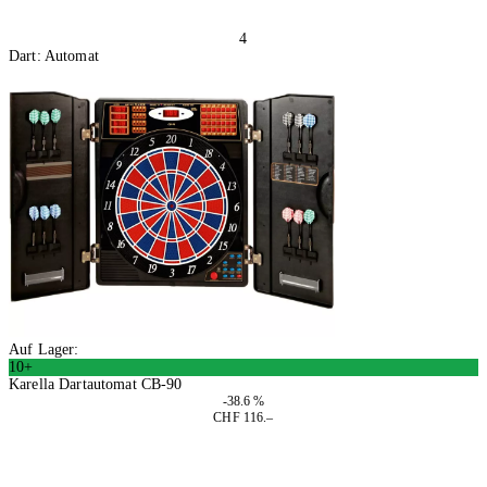
4
Dart: Automat
Auf Lager:
10+
Karella Dartautomat CB-90
-38.6 %
CHF 116.–
In den Warenkorb