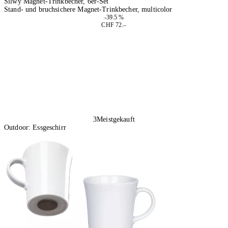
Silwy Magnet-Trinkbecher, 6er-Set
Stand- und bruchsichere Magnet-Trinkbecher, multicolor
-39.5 %
CHF 72.–
In den Warenkorb
3
Meistgekauft
Outdoor: Essgeschirr