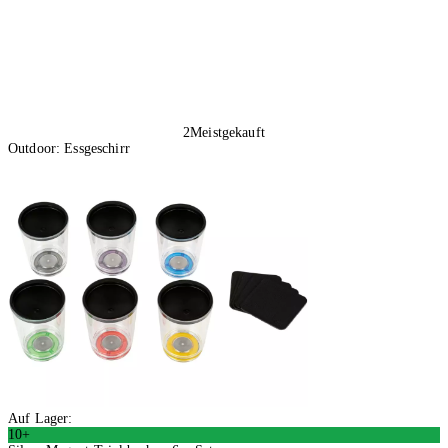
2
Meistgekauft
Outdoor: Essgeschirr
Auf Lager:
10+