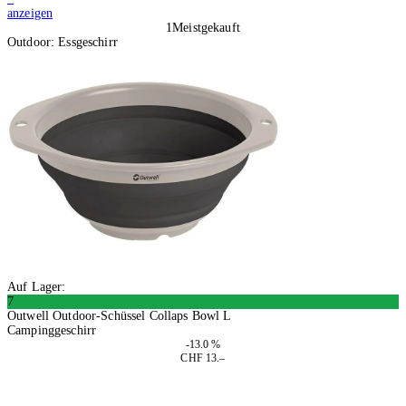
anzeigen
1
Meistgekauft
Outdoor: Essgeschirr
Auf Lager:
7
Outwell Outdoor-Schüssel Collaps Bowl L
Campinggeschirr
-13.0 %
CHF 13.–
2 Stück
In den Warenkorb