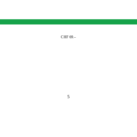
CHF 69.–
5