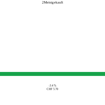
2
Meistgekauft
-3.4 %
CHF 5.70