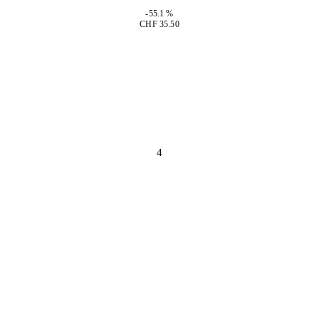
-55.1 %
CHF 35.50
4