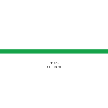
-35.8 %
CHF 10.20