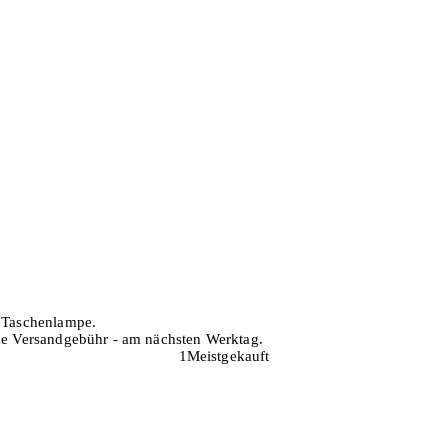
h Taschenlampe.
hne Versandgebühr - am nächsten Werktag.
1
Meistgekauft