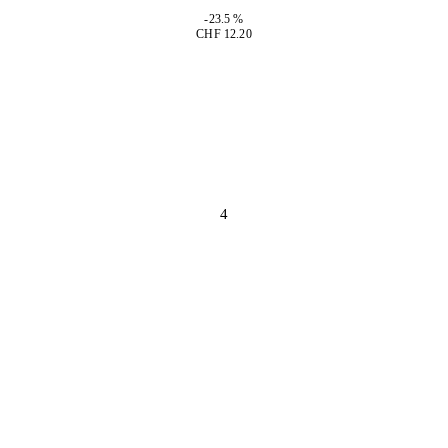
-23.5 %
CHF 12.20
4