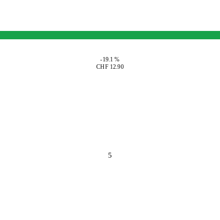
-19.1 %
CHF 12.90
5