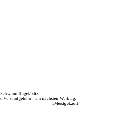
 Schwimmflügel/-sitz.
hne Versandgebühr - am nächsten Werktag.
1
Meistgekauft