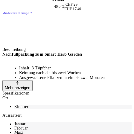
CHF 29.–
-40.0 %
CHF 17.40
Mindestbestellmenge: 2
Beschreibung
Nachfüllpackung zum Smart Herb Garden
Inhalt: 3 Töpfchen
Keimung nach ein bis zwei Wochen
Ausgewachsene Pflanzen in ein bis zwei Monaten
Frei von Pestiziden
Mehr anzeigen
Spezifikationen
Ort
Aussaatzeit
Zimmer
Die Aussaatzeit für diese Samen ist an folgenden Monaten: Januar,
Februar, März, April, Mai, Juni, Juli, August, September, Oktober,
Aussaatzeit
November, Dezember
Januar
Februar
Erntezeit
März