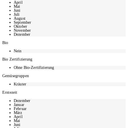
April
Die Erntezeit ist an folgenden Monaten: Januar, Februar, März, April,
Mai
Mai, Juni, Juli, August, September, Oktober, November, Dezember
Juni
Juli
August
Kräuter
September
Oktober
Als Kräuter verstehen sich «küchensprachlich» Pflanzen, deren Blätter
November
sowie Blüten frisch oder getrocknet als Gewürze verwendbar sind.
Dezember
Bio
Nein
Bio Zertifizierung
Ohne Bio-Zertifizierung
Gemüsegruppen
Kräuter
Erntezeit
Dezember
Januar
Februar
März
April
Mai
Juni