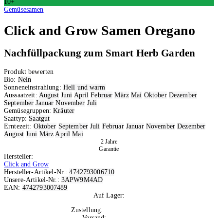
10+
Gemüsesamen
Click and Grow
Samen Oregano
Nachfüllpackung zum Smart Herb Garden
Produkt bewerten
Bio:
Nein
Sonneneinstrahlung:
Hell und warm
Aussaatzeit:
August
Juni
April
Februar
März
Mai
Oktober
Dezember
September
Januar
November
Juli
Gemüsegruppen:
Kräuter
Saattyp:
Saatgut
Erntezeit:
Oktober
September
Juli
Februar
Januar
November
Dezember
August
Juni
März
April
Mai
2 Jahre
Garantie
Hersteller:
Click and Grow
Hersteller-Artikel-Nr.:
4742793006710
Unsere-Artikel-Nr.:
3APW9M4AD
EAN:
4742793007489
Auf Lager:
10+
Zustellung:
Di, 11.08.2026
Versand:
Kostenlos