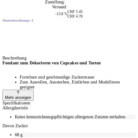
Zustellung:
Di, 11.08.2026
Versand:
Kostenlos
CHF 5.45
-13.8 %
CHF 4.70
Mindestbestellmenge: 4
Beschreibung
Fondant zum Dekorieren von Cupcakes und Torten
Formbare und geschmeidige Zuckermasse
Zum Ausrollen, Ausstechen, Einfärben und Modellieren
geeignet
Inhalt: 500 g
Gluten- und laktosefrei
Mehr anzeigen
Auch für Veganer geeignet
Spezifikationen
Bei Zimmertemperatur, lichtgeschützt und trocken lagern
Allergikerinfo
Keine kennzeichnungspflichtigen allergenen Zutaten enthalten
Gebrauchsanweisung
Davon Zucker
68
g
Einfärben: Lebensmittelfarbe gemäss Dosierung hinzugeben und gut