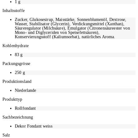
1
g
Inhaltsstoffe
Zucker, Glukosesirup, Maisstärke, Sonnenblumenöl, Dextrose,
Wasser, Stabilisator (Glycerin), Verdickungsmittel (Xanthan),
Säureregulator (Milchsäure), Emulgator (Citronensäureester von
Mono- und Diglyceriden von Speisefettsäuren),
Konservierungsstoff (Kaliumsorbat), natürliches Aroma.
Kohlenhydrate
83
g
Packungsgrösse
250
g
Produktionsland
Niederlande
Produkttyp
Rollfondant
Sachbezeichnung
Dekor Fondant weiss
Salz