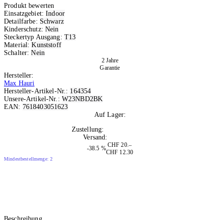
Produkt bewerten
Einsatzgebiet:
Indoor
Detailfarbe:
Schwarz
Kinderschutz:
Nein
Steckertyp Ausgang:
T13
Material:
Kunststoff
Schalter:
Nein
2 Jahre
Garantie
Hersteller:
Max Hauri
Hersteller-Artikel-Nr.:
164354
Unsere-Artikel-Nr.:
W23NBD2BK
EAN:
7618403051623
Auf Lager:
10+
Zustellung:
Di, 11.08.2026
Versand:
Kostenlos
CHF 20.–
-38.5 %
CHF 12.30
Mindestbestellmenge: 2
Beschreibung