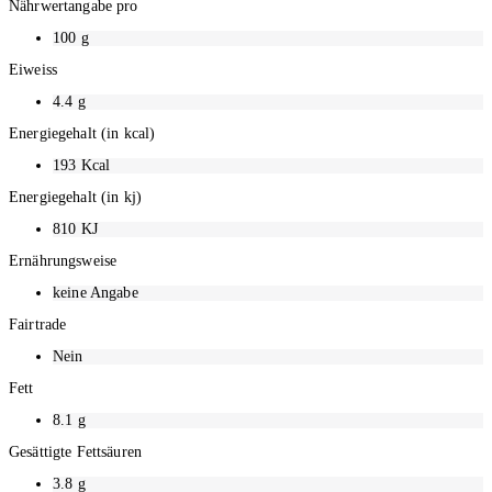
Nährwertangabe pro
100 g
Eiweiss
4.4
g
Energiegehalt (in kcal)
193
Kcal
Energiegehalt (in kj)
810
KJ
Ernährungsweise
keine Angabe
Fairtrade
Nein
Fett
8.1
g
Gesättigte Fettsäuren
3.8
g