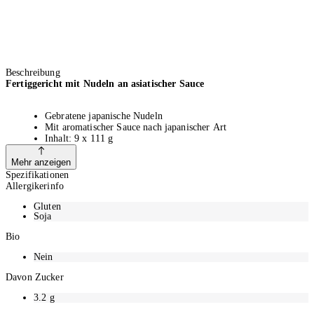
Beschreibung
Fertiggericht mit Nudeln an asiatischer Sauce
Gebratene japanische Nudeln
Mit aromatischer Sauce nach japanischer Art
Inhalt: 9 x 111 g
Mehr anzeigen
Spezifikationen
Die Nissin Soba Bag Classic sind verfeinert durch eine aromatische
Allergikerinfo
Yakisoba-Würzsauce, köstliche Hühnerfleischstückchen und Gemüse – ein
echtes Geschmackserlebnis!
Gluten
Soja
Bio
Nein
Davon Zucker
3.2
g