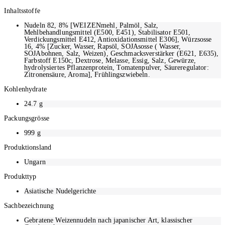
Inhaltsstoffe
Nudeln 82, 8% [WEIZENmehl, Palmöl, Salz,
Mehlbehandlungsmittel (E500, E451), Stabilisator E501,
Verdickungsmittel E412, Antioxidationsmittel E306], Würzsosse
16, 4% [Zucker, Wasser, Rapsöl, SOJAsosse ( Wasser,
SOJAbohnen, Salz, Weizen), Geschmacksverstärker (E621, E635),
Farbstoff E150c, Dextrose, Melasse, Essig, Salz, Gewürze,
hydrolysiertes Pflanzenprotein, Tomatenpulver, Säureregulator:
Zitronensäure, Aroma], Frühlingszwiebeln.
Kohlenhydrate
24.7
g
Packungsgrösse
999
g
Produktionsland
Ungarn
Produkttyp
Asiatische Nudelgerichte
Sachbezeichnung
Gebratene Weizennudeln nach japanischer Art, klassischer