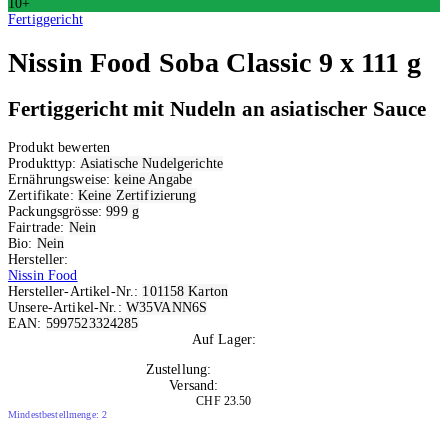
10+
Fertiggericht
Nissin Food
Soba Classic 9 x 111 g
Fertiggericht mit Nudeln an asiatischer Sauce
Produkt bewerten
Produkttyp:
Asiatische Nudelgerichte
Ernährungsweise:
keine Angabe
Zertifikate:
Keine Zertifizierung
Packungsgrösse:
999 g
Fairtrade:
Nein
Bio:
Nein
Hersteller:
Nissin Food
Hersteller-Artikel-Nr.:
101158 Karton
Unsere-Artikel-Nr.:
W35VANN6S
EAN:
5997523324285
Auf Lager:
10+
Zustellung:
Di, 11.08.2026
Versand:
Kostenlos
CHF 23.50
Mindestbestellmenge: 2