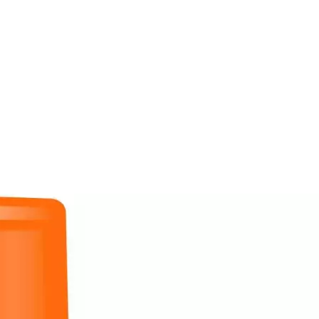
encreme LSF 50+ 50 ml
rwegs