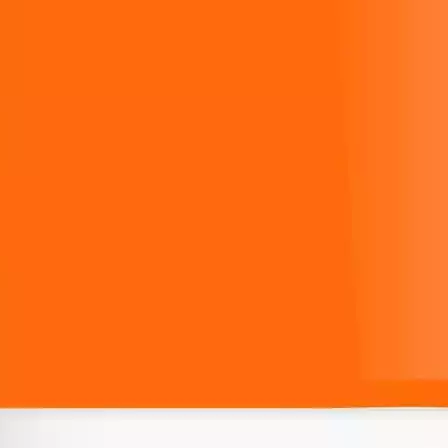
Produkt bewerten
Zertifikate:
Keine Zertifizierung
Packungsgrösse:
50 ml
Anwender:
Kinder
Wasserfest:
Keine Angaben
Produkttyp:
Roll-on
Körperbereich:
Ganzer Körper
Hersteller:
Paediprotect
Hersteller-Artikel-Nr.:
PP-00457
Unsere-Artikel-Nr.:
82UMAT6RN
EAN:
4260401414370