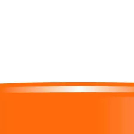
Auf Lager:
10+
Sonnenschutz
Paediprotect
Sonn
Sonnenroller für unte