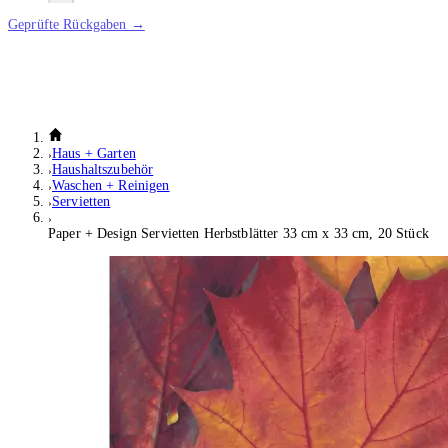
Geprüfte Rückgaben →
Haus + Garten
Haushaltszubehör
Waschen + Reinigen
Servietten
Paper + Design Servietten Herbstblätter 33 cm x 33 cm, 20 Stück