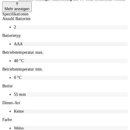
via Magnet für diverse Platzierungsmöglichkeiten
Schnelle Reationszeit: Unter 0.5 Sekunden bei einer Reichweite
Mehr anzeigen
von 5 Meter Reaktion nur bei zu wenig Tageslicht, daher äussert
Spezifikationen
energiesparend
Anzahl Batterien
Automatische Lichtsteuerung: Der Hue Sensor wird aktiviert /
deaktiviert, wenn Bewegung wahrgenommen bzw. nicht
2
wahrgenommen wird
Batterietyp
Für das volle Smart Home Erlebnis im gesamten Zuhause:
Erweitern Sie Ihr System mit der Hue Bridge und entdecken Sie
AAA
viele weitere Funktionen
Batteriebetrieben (2 x AAA)
Betriebstemperatur max.
40
°C
Betriebstemperatur min.
0
°C
Breite
55
mm
Dimm-Art
Keine
Farbe
Weiss