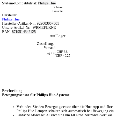
System-Kompatibilität:
Philips Hue
2 Jahre
Garantie
Hersteller:
Philips Hue
Hersteller-Artikel-Nr.:
929003067501
Unsere-Artikel-Nr.:
WRMEFLKNE
EAN:
8719514342125
Auf Lager:
10+
Zustellung:
Mo, 10.08.2026
Versand:
Kostenlos
CHF 68.–
-40.8 %
CHF 40.25
Beschreibung
Bewegungssensor für Philips Hue-Systeme
Verbinden Sie den Bewegungssensor über die Hue App und Ihre
Philips Hue Lampen schalten sich automatisch bei Bewegung ein
Einfache Montage: Ausrichtung um 60 Grad horizontal/vertikal