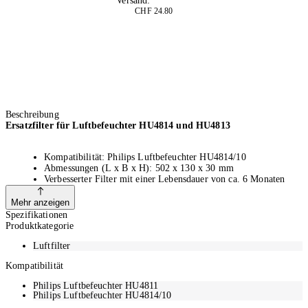
Versand:
Kostenlos
CHF 24.80
Beschreibung
Ersatzfilter für Luftbefeuchter HU4814 und HU4813
Kompatibilität: Philips Luftbefeuchter HU4814/10
Abmessungen (L x B x H): 502 x 130 x 30 mm
Verbesserter Filter mit einer Lebensdauer von ca. 6 Monaten
Bietet eine hinreichende Wasseraufnahme und
Verdunstungseffizienz
Mehr anzeigen
30 mm dicker Filter besteht aus PET-Material mit
Spezifikationen
Bienenwabenstruktur aus 12 Schichten
Produktkategorie
Luftfilter
Perfekte Passform für kontinuierlich hohe Leistung
Kompatibilität
Philips Luftbefeuchter HU4811
Durch den Austausch des Filters mit dem Philips Original-
Philips Luftbefeuchter HU4814/10
Befeuchtungselement wird eine konstant hohe und effiziente Leistung