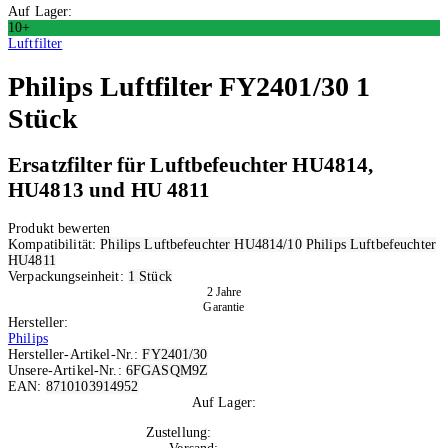
Auf Lager:
10+
Luftfilter
Philips
Luftfilter FY2401/30 1
Stück
Ersatzfilter für Luftbefeuchter HU4814,
HU4813 und HU 4811
Produkt bewerten
Kompatibilität:
Philips Luftbefeuchter HU4814/10
Philips Luftbefeuchter
HU4811
Verpackungseinheit:
1 Stück
2 Jahre
Garantie
Hersteller:
Philips
Hersteller-Artikel-Nr.:
FY2401/30
Unsere-Artikel-Nr.:
6FGASQM9Z
EAN:
8710103914952
Auf Lager:
10+
Zustellung:
Di, 11.08.2026