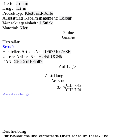
Breite:
25 mm
Länge:
1.2 m
Produkttyp:
Klettband-Rolle
Ausstattung Kabelmanagement:
Lösbar
Verpackungseinheit:
1 Stück
Material:
Klett
2 Jahre
Garantie
Hersteller:
Scotch
Hersteller-Artikel-Nr.:
RF67310 76SE
Unsere-Artikel-Nr.:
H245PUGN5
EAN:
5902658108587
Auf Lager:
10+
Zustellung:
Di, 11.08.2026
Versand:
Kostenlos
CHF 7.45
-3.4 %
CHF 7.20
Mindestbestellmenge: 4
Beschreibung
Für bewegliche und vibrierende Oberflächen im Innen- und