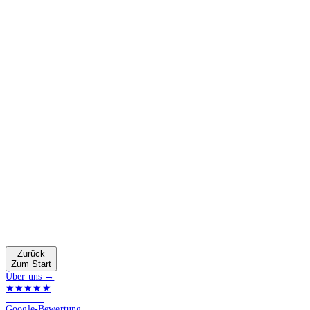
Zurück
Zum Start
Über uns →
★★★★★
4.9 von 5
Google-Bewertung