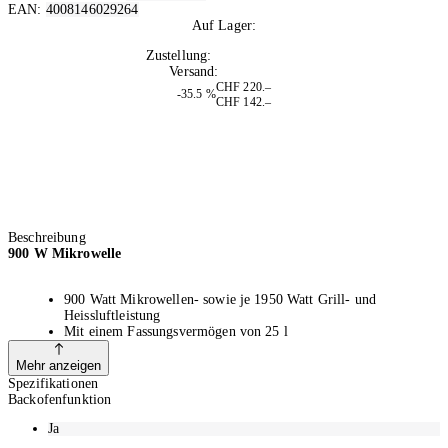
EAN:
4008146029264
Auf Lager:
7
Zustellung:
Di, 11.08.2026
Versand:
Kostenlos
CHF 220.–
-35.5 %
CHF 142.–
Beschreibung
900 W Mikrowelle
900 Watt Mikrowellen- sowie je 1950 Watt Grill- und
Heissluftleistung
Mit einem Fassungsvermögen von 25 l
10 Leistungsstufen und 8 Automatikkochprogramme
Heissluftfunktion bis 200 °C mit Vorheizfunktion zum Backen
Mehr anzeigen
und Zubereiten zahlreicher Gerichte
Spezifikationen
Inklusive Grillrost und antihaftbeschichtetem Pizza-Teller
Backofenfunktion
Abmessungen (B x T x H): 48.3 cm x 45 cm x 28.1 cm
Ja