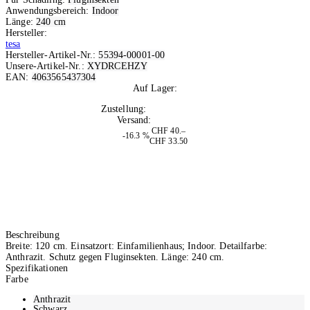
Anwendungsbereich:
Indoor
Länge:
240 cm
Hersteller:
tesa
Hersteller-Artikel-Nr.:
55394-00001-00
Unsere-Artikel-Nr.:
XYDRCEHZY
EAN:
4063565437304
Auf Lager:
10+
Zustellung:
Di, 11.08.2026
Versand:
Kostenlos
CHF 40.–
-16.3 %
CHF 33.50
Beschreibung
Breite: 120 cm. Einsatzort: Einfamilienhaus; Indoor. Detailfarbe:
Anthrazit. Schutz gegen Fluginsekten. Länge: 240 cm.
Spezifikationen
Farbe
Anthrazit
Schwarz